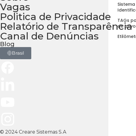
Vagas
Sistema
Identif
Politica de Privacidade
TAGs pa
Relatório de Transparência
de ativo
Canal de Denúncias
Etilômet
Blog
Brasil
© 2024 Creare Sistemas S.A