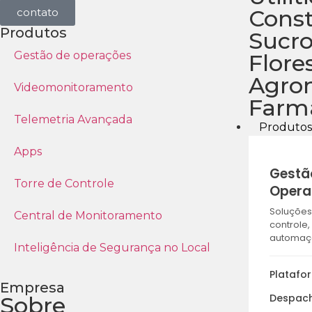
Cons
contato
Produtos
Sucro
Gestão de operações
Flore
Agro
Videomonitoramento
Farm
Telemetria Avançada
Produto
Apps
Gestã
Torre de Controle
Opera
Soluções
Central de Monitoramento
controle,
automaç
Inteligência de Segurança no Local
Platafo
Empresa
Despach
Sobre