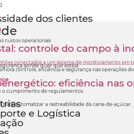
sidade dos clientes
ade
a
s custos operacionais
stal: controle do campo à in
segurança aonde quer que esteja
elhora controle, eficiência e segurança nas operações do
nce
nergético: eficiência nas 
e o cumprimento de regulamentos
trias
 para automatizar a rastreabilidade da cana-de-açúcar.
porte e Logística
ração
ies