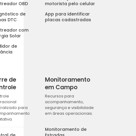
treador OBD
motorista pelo celular
gnóstico de
App para identificar
has DTC
placas cadastradas
treador com
rgia Solar
idor de
tância
rre de
Monitoramento
ntrole
em Campo
trole
Recursos para
racional
acompanhamento,
tralizado para
segurança e visibilidade
ompanhamento
em áreas operacionais.
atativa.
Monitoramento de
tral de
Estradas