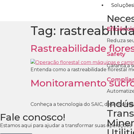
Soluções
Neces
Tag:
rastreabilid
Eficiênci
Reduza seu
Rastreabilidade flore
Safety
Garanta a 
Entenda como a rastreabilidade florestal m
Complia
Monitoramento sucroe
Automatiz
Indús
Conheça a tecnologia do SAIC, desenvolvida
Trans
Fale conosco!
Mine
Estamos aqui para ajudar a transformar suas operações
Utilit