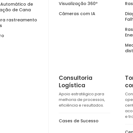
Visualização 360º
Ras
 Automático de
icação de Cana
Câmeras com IA
Dia
Fal
ra rastreamento
s
Ras
Ene
ro
Med
dis
Consultoria
To
Logística
co
Apoio estratégico para
Con
melhoria de processos,
ope
eficiência e resultados.
cen
ac
e tr
Cases de Sucesso
Cen