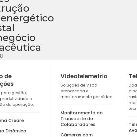
trução
energético
stal
negócio
acêutica
s
o de
Videotelemetria
Te
ções
Soluções de visão
Dad
embarcada e
dia
 para gestão,
monitoramento por vídeo.
ras
 produtividade e
mon
ão da operação.
técn
Monitoramento do
Transporte de
rma Creare
Colaboradores
Tel
Av
o Dinâmico
Câmeras com