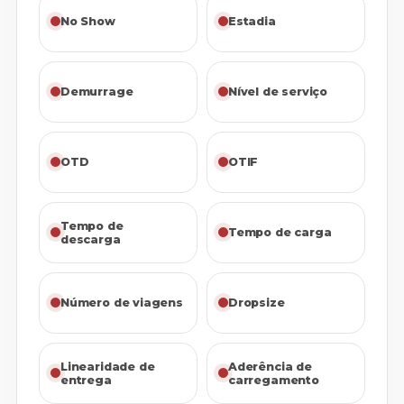
No Show
Estadia
Demurrage
Nível de serviço
OTD
OTIF
Tempo de
Tempo de carga
descarga
Número de viagens
Dropsize
Linearidade de
Aderência de
entrega
carregamento