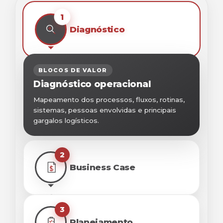
1
Diagnóstico
BLOCOS DE VALOR
Diagnóstico operacional
Mapeamento dos processos, fluxos, rotinas,
sistemas, pessoas envolvidas e principais
gargalos logísticos.
2
Business Case
3
Planejamento