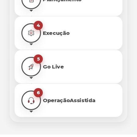
4
Execução
5
Go Live
6
Operação
Assistida