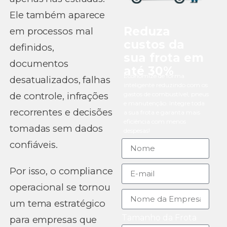
Ele também aparece
Reduza
em processos mal
custos da
definidos,
sua frota em
documentos
até 30%
Economize de forma
desatualizados, falhas
inteligente reduzindo com os
de controle, infrações
gastos de combustível, pneus
e manutenção. Integre toda
recorrentes e decisões
a sua frota e garanta mais
eficiência com menos
tomadas sem dados
despesas!
confiáveis.
Por isso, o compliance
operacional se tornou
um tema estratégico
Tamanho da Frota
para empresas que