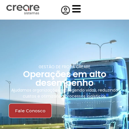
GESTÃO DE FROTA CREARE
Operações em alto
desempenho
Ajudamos organizações protegendo vidas, reduzindo
custos e otimizando processos logísticos.
Fale Conosco