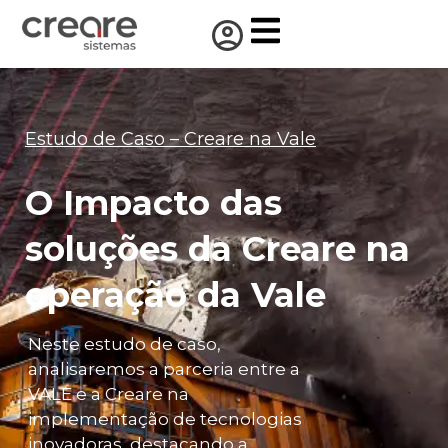
Estudo de Caso – Creare na Vale
O Impacto das
soluções da
Creare
na
operação da Vale
Neste estudo de caso,
analisaremos a parceria entre a
VALE e a Creare na
implementação de tecnologias
inovadoras, destacando a