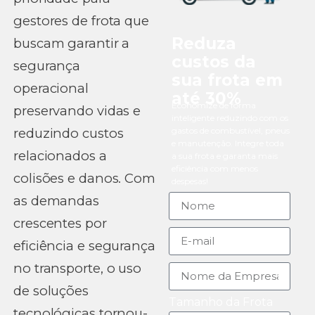
gestores de frota que
Reduza
buscam garantir a
custos da
segurança
sua frota em
operacional
até 30%
Economize de forma
preservando vidas e
inteligente reduzindo com os
reduzindo custos
gastos de combustível, pneus
e manutenção. Integre toda
relacionados a
a sua frota e garanta mais
eficiência com menos
colisões e danos. Com
despesas!
as demandas
crescentes por
eficiência e segurança
no transporte, o uso
de soluções
Tamanho da Frota
tecnológicas tornou-