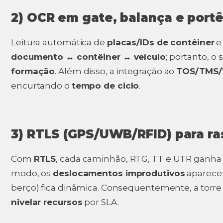
2) OCR em gate, balança e portê
Leitura automática de
placas/IDs de contêiner
documento ↔ contêiner ↔ veículo
; portanto, o
formação
. Além disso, a integração ao
TOS/TMS
encurtando o
tempo de ciclo
.
3) RTLS (GPS/UWB/RFID) para ras
Com
RTLS
, cada caminhão, RTG, TT e UTR ganh
modo, os
deslocamentos improdutivos
aparecem
berço) fica dinâmica. Consequentemente, a torr
nivelar recursos
por SLA.