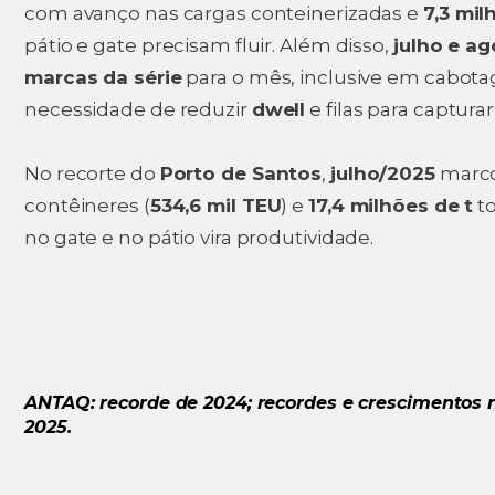
com avanço nas cargas conteinerizadas e
7,3 mi
pátio e gate precisam fluir. Além disso,
julho e a
marcas da série
para o mês, inclusive em cabotag
necessidade de reduzir
dwell
e filas para captur
No recorte do
Porto de Santos
,
julho/2025
marc
contêineres (
534,6 mil TEU
) e
17,4 milhões de t
to
no gate e no pátio vira produtividade.
ANTAQ: recorde de 2024; recordes e crescimentos 
2025.