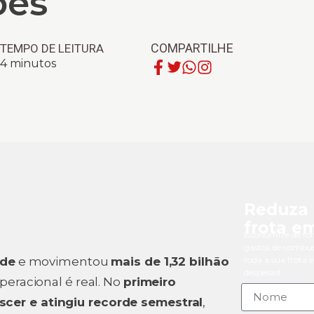
ões
COMPARTILHE
TEMPO DE LEITURA
4
minutos
Reduza 
frota e
Economize de for
gastos de combus
rde
e movimentou
mais de 1,32 bilhão
toda a sua frota
despesas!
operacional é real. No
primeiro
escer e atingiu recorde semestral
,