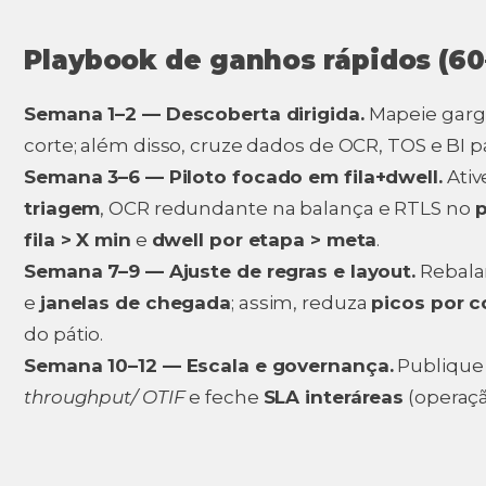
Playbook de ganhos rápidos (60
Semana 1–2 — Descoberta dirigida.
Mapeie garg
corte; além disso, cruze dados de OCR, TOS e BI p
Semana 3–6 — Piloto focado em fila+dwell.
Ativ
triagem
, OCR redundante na balança e RTLS no
p
fila > X min
e
dwell por etapa > meta
.
Semana 7–9 — Ajuste de regras e layout.
Rebala
e
janelas de chegada
; assim, reduza
picos por c
do pátio.
Semana 10–12 — Escala e governança.
Publiqu
throughput/ OTIF
e feche
SLA interáreas
(operaçã