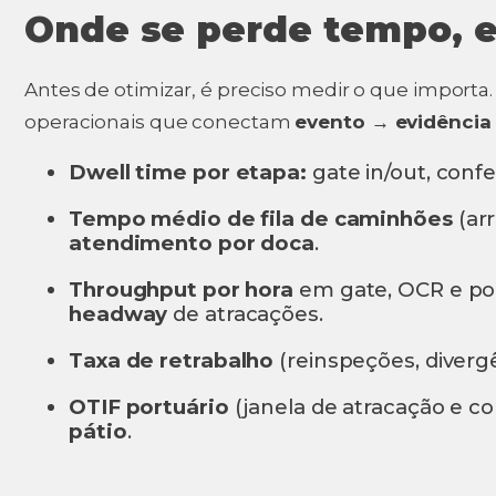
Onde se perde tempo, 
Antes de otimizar, é preciso medir o que importa.
operacionais que conectam
evento → evidência
Dwell time por etapa:
gate in/out, confe
Tempo médio de fila de caminhões
(ar
atendimento por doca
.
Throughput por hora
em gate, OCR e po
headway
de atracações.
Taxa de retrabalho
(reinspeções, diverg
OTIF portuário
(janela de atracação e co
pátio
.