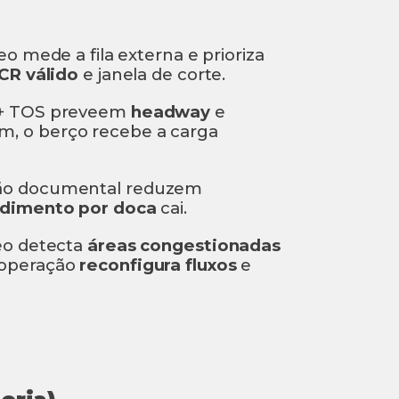
eo mede a fila externa e prioriza
CR válido
e janela de corte.
+ TOS preveem
headway
e
sim, o berço recebe a carga
ão documental reduzem
dimento por doca
cai.
deo detecta
áreas congestionadas
 operação
reconfigura fluxos
e