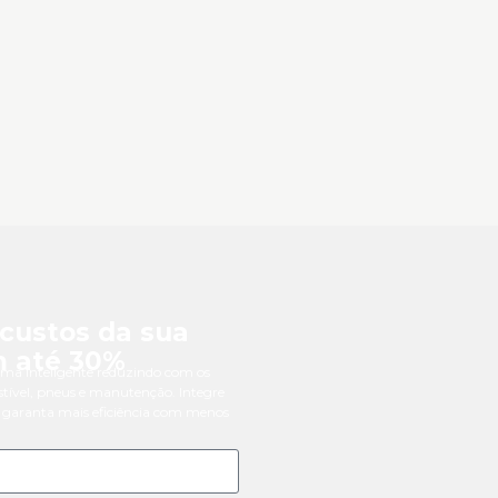
custos da sua
m até 30%
ma inteligente reduzindo com os
tível, pneus e manutenção. Integre
 e garanta mais eficiência com menos