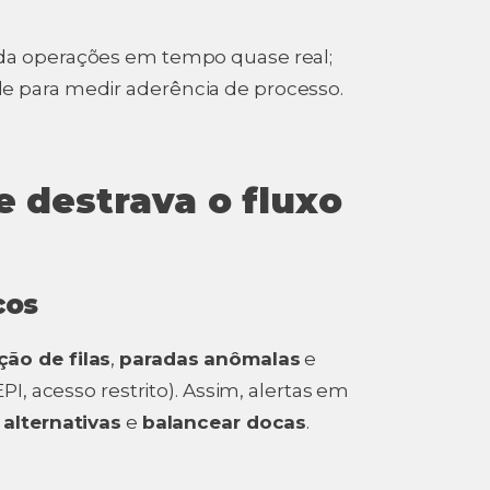
da operações em tempo quase real;
 para medir aderência de processo.
e destrava o fluxo
cos
ão de filas
,
paradas anômalas
e
EPI, acesso restrito). Assim, alertas em
 alternativas
e
balancear docas
.