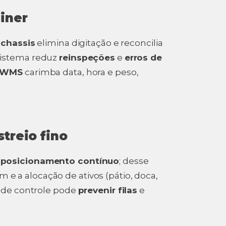
iner
e
chassis
elimina digitação e reconcilia
 sistema reduz
reinspeções
e
erros de
/WMS
carimba data, hora e peso,
treio fino
a
posicionamento contínuo
; desse
 e a alocação de ativos (pátio, doca,
e de controle pode
prevenir filas
e