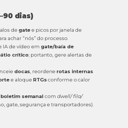
–90 dias)
alos de
gate
e picos por janela de
ara achar “nós” do processo.
e IA de vídeo em
gate/baía de
átio crítico
; portanto, gere alertas de
nceie
docas
, reordene
rotas internas
orte
e aloque
RTGs
conforme o calor
e
boletim semanal
com
dwell/ fila/
o, gate, segurança e transportadores).