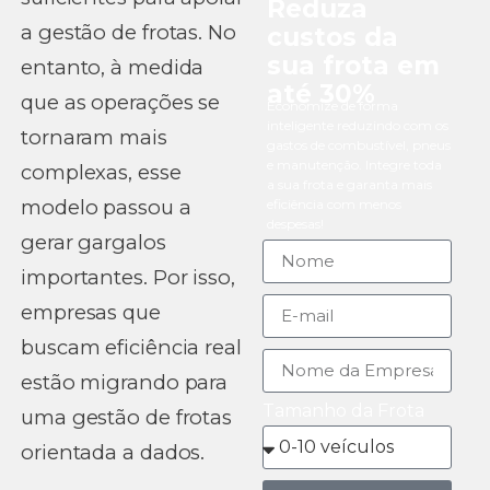
Reduza
a gestão de frotas. No
custos da
sua frota em
entanto, à medida
até 30%
que as operações se
Economize de forma
inteligente reduzindo com os
tornaram mais
gastos de combustível, pneus
e manutenção. Integre toda
complexas, esse
a sua frota e garanta mais
modelo passou a
eficiência com menos
despesas!
gerar gargalos
importantes. Por isso,
empresas que
buscam eficiência real
estão migrando para
Tamanho da Frota
uma gestão de frotas
orientada a dados.